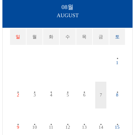
08월
AUGUST
일
월
화
수
목
금
토
1
2
3
4
5
6
7
8
9
10
11
12
13
14
15