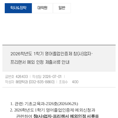
학사&장학
대학원
일반
2026학년도 1학기 영어졸업인증제 창(사)업자·
프리랜서 예외 인정 제출서류 안내
글번호
426433
작성일
2026-07-01
작성자
해양학과 (032-835-8860)
조회수
400
1.
관련
:
기초교육과
-2326
호
(2026.06.29.)
2.
2026
학년도
1
학기 영어졸업인증제 예외신청과
관련하여
창
(
사
)
업자
·
프리랜서 예외인정 서류
를