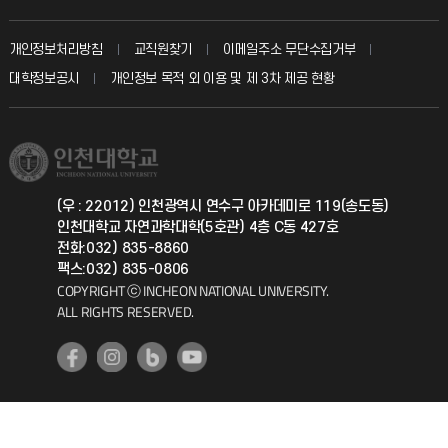
자주 묻는 질문(FAQ)
발전기금
교수회
입학안내
개인정보처리방침
교직원찾기
이메일주소 무단수집거부
칭찬마당
산학협력단
교육혁신본부
대학정보공시
개인정보 목적 외 이용 및 제 3차 제공 현황
직원채용
학생서비스 지킴이
소비자생활협동조합
국제교류과
취업정보(학생)
총동문회
국제지원과
(우 : 22012) 인천광역시 연수구 아카데미로 119(송도동)
인천대학교 자연과학대학(5호관) 4층 C동 427호
공자아카데미
전화:032) 835-8860
팩스:032) 835-0806
기초교육원
COPYRIGHT ⓒ INCHEON NATIONAL UNIVERSITY.
ALL RIGHTS RESERVED.
공학교육혁신센터
대학생활상담센터
사회봉사센터