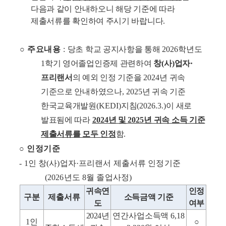
다음과 같이 안내하오니 해당 기준에 따라
제출서류를 확인하여 주시기 바랍니다
.
○
주요내용
:
당초 학교 공지사항을 통해
2026
학년도
1
학기 영어졸업인증제 관련하여
창
(
사
)
업자
·
프리랜서
의 예외 인정 기준을
2024
년 귀속
기준으로 안내하였으나
, 2025
년 귀속 기준
한국교육개발원
(KEDI)
지침
(2026.3.)
이 새로
발표됨에 따라
2024
년 및
2025
년 귀속 소득 기준
제출서류를 모두 인정
함
.
○
인정기준
- 1
인 창
(
사
)
업자
·
프리랜서 제출서류 인정기준
(2026
년도
8
월 졸업사정
)
귀속연
인정
구분
제출서류
소득금액 기준
도
여부
2024
년
연간사업소득액
6,18
1
인
○