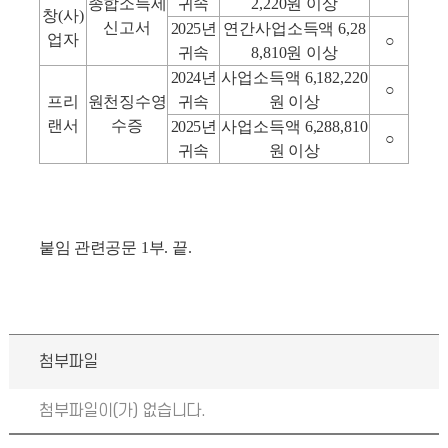
종합소득세
귀속
2,220
원 이상
창
(
사
)
신고서
2025
년
연간사업소득액
6,28
업자
○
귀속
8,810
원 이상
2024
년
사업소득액
6,182,220
○
프리
원천징수영
귀속
원 이상
랜서
수증
2025
년
사업소득액
6,288,810
○
귀속
원 이상
붙임 관련공문
1
부
.
끝
.
첨부파일
첨부파일이(가) 없습니다.