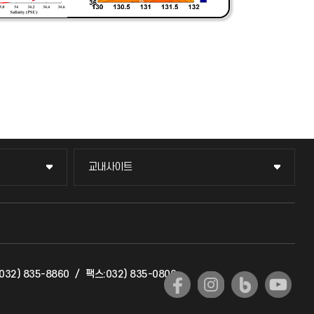
교내사이트
교내사이트
교수회
교육혁신본부
032) 835-8860
/
팩스:032) 835-0806
국제교류과
국제지원과