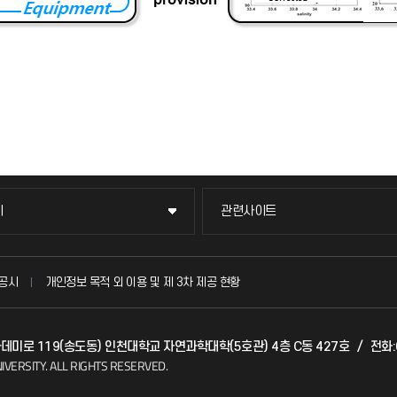
이
관련사이트
이
관련사이트
국방헬프콜
공시
개인정보 목적 외 이용 및 제 3차 제공 현황
발전기금
아카데미로 119(송도동) 인천대학교 자연과학대학(5호관) 4층 C동 427호
/
전화:
(FAQ)
산학협력단
IVERSITY.
ALL RIGHTS RESERVED.
소비자생활협동조합