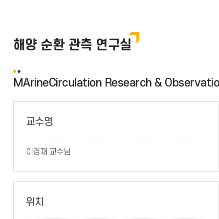
해양 순환 관측 연구실
MArineCirculation Research & Observati
교수명
이경재 교수님
위치