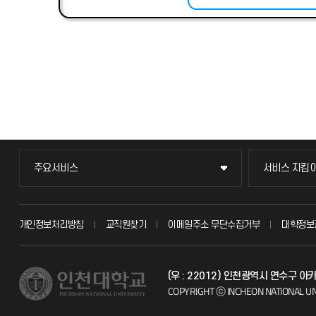
주요서비스
서비스 지킴
주요서비스
서비스 지킴
교무회의방송
묻고 답하기
개인정보처리방침
교직원찾기
이메일주소 무단수집거부
대학정보
교수채용
불친절신고
(우 : 22012) 인천광역시 연수구 
시설예약
자주 묻는 질문
COPYRIGHT ⓒ INCHEON NATIONAL UN
인터넷증명
칭찬마당