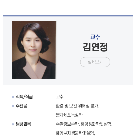
교수
김연정
상세보기
직책/직급
교수
주전공
환경 및 보건 위해성 평가,
분자세포독성학
담당과목
수환경보존학, 해양생화학및실험,
해양분자생물학및실험,