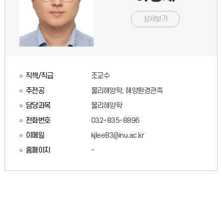
상세보기
직책/직급
조교수
주전공
물리해양학, 해양환경관측
담당과목
물리해양학
전화번호
032-835-8896
이메일
kjlee83@inu.ac.kr
홈페이지
-