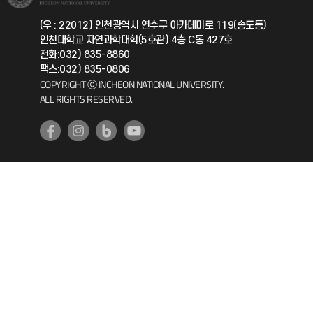
국제지원과
(우 : 22012) 인천광역시 연수구 아카데미로 119(송도동)
인천대학교 자연과학대학(5호관) 4층 C동 427호
공자아카데미
전화:032) 835-8860
팩스:032) 835-0806
기초교육원
COPYRIGHT ⓒ INCHEON NATIONAL UNIVERSITY.
ALL RIGHTS RESERVED.
공학교육혁신센터
대학생활상담센터
사회봉사센터
생활원
원격지원
인천국제개발협력센터