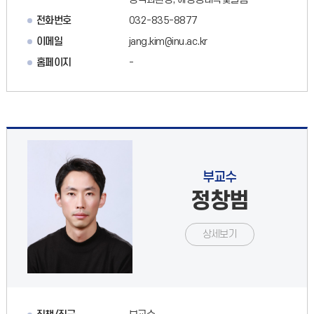
전화번호
032-835-8877
이메일
jang.kim@inu.ac.kr
홈페이지
-
부교수
정창범
상세보기