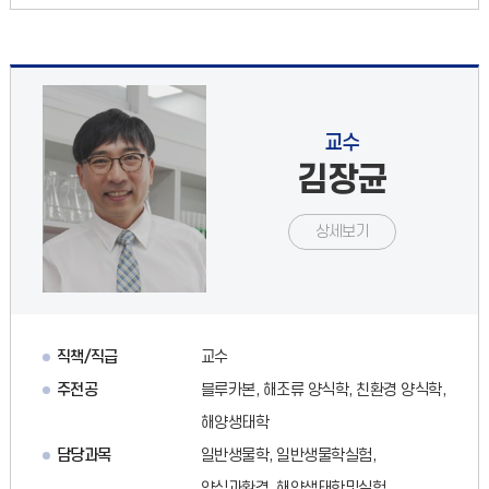
교수
김장균
상세보기
직책/직급
교수
주전공
블루카본, 해조류 양식학, 친환경 양식학,
해양생태학
담당과목
일반생물학, 일반생물학실험,
양식과환경, 해양생태학및실험