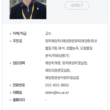
상세보기
직책/직급
교수
주전공
화학해양학/해양환경화학(해양환경내
물질거동 해석, 생물농축, 오염물질
분석/위해성평가)
담당과목
해양학개론, 화학해양학및실험,
해양오염론및실험,
해양환경분석화학및실험
전화번호
032-835-8862
이메일
skkim@inu.ac.kr
홈페이지
-