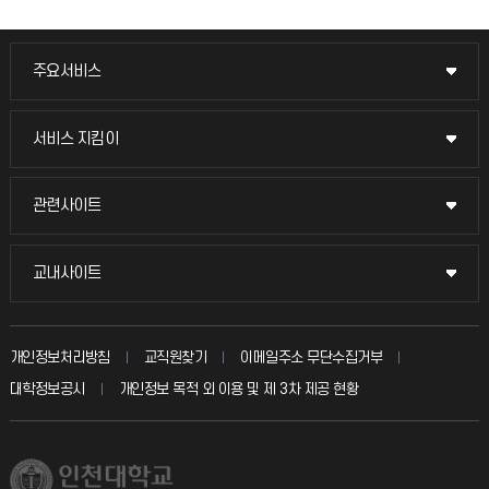
주요서비스
주요서비스
교무회의방송
서비스 지킴이
서비스 지킴이
교수채용
묻고 답하기
관련사이트
관련사이트
시설예약
불친절신고
국방헬프콜
교내사이트
교내사이트
인터넷증명
자주 묻는 질문(FAQ)
발전기금
교수회
입학안내
개인정보처리방침
교직원찾기
이메일주소 무단수집거부
칭찬마당
산학협력단
교육혁신본부
대학정보공시
개인정보 목적 외 이용 및 제 3차 제공 현황
직원채용
학생서비스 지킴이
소비자생활협동조합
국제교류과
취업정보(학생)
총동문회