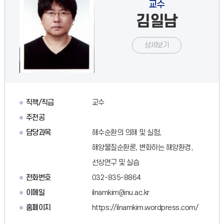
교수
김일남
상세보기
직책/직급
교수
주전공
담당과목
해수순환의 의해 및 실험,
해양물질순환론, 변화하는 해양환경,
선상연구 및 실습
전화번호
032-835-8864
이메일
ilnamkim@inu.ac.kr
홈페이지
https://ilnamkim.wordpress.com/