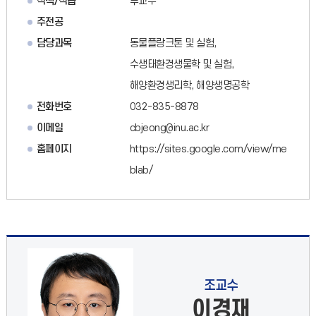
직책/직급
부교수
주전공
담당과목
동물플랑크톤 및 실험,
수생태환경생물학 및 실험,
해양환경생리학, 해양생명공학
전화번호
032-835-8878
이메일
cbjeong@inu.ac.kr
홈페이지
https://sites.google.com/view/me
blab/
조교수
이경재