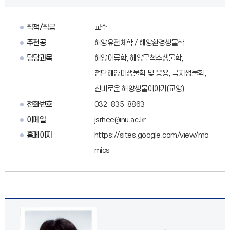
직책/직급
교수
주전공
해양유전체학 / 해양환경생물학
담당과목
해양어류학, 해양무척추생물학,
첨단해양미생물학 및 응용, 극지생물학,
신비로운 해양생물이야기(교양)
전화번호
032-835-8863
이메일
jsrhee@inu.ac.kr
홈페이지
https://sites.google.com/view/mo
mics